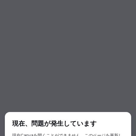
ダイアログの開始
現在、問題が発生しています
現在Canvaを開くことができません。このページを更新し